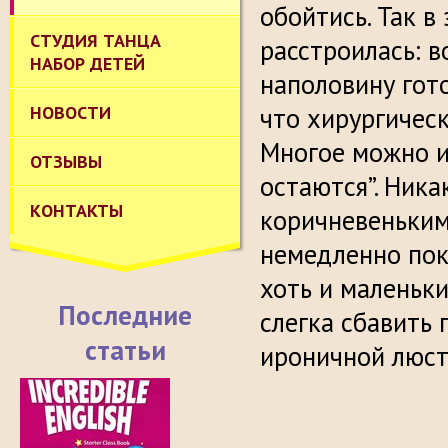
обойтись. Так в
СТУДИЯ ТАНЦА
расстроилась: в
НАБОР ДЕТЕЙ
наполовину гото
НОВОСТИ
что хирургическ
Многое можно ис
ОТЗЫВЫ
остаются”. Ник
КОНТАКТЫ
коричневеньким
немедленно покр
хоть и маленьки
Последние
слегка сбавить 
статьи
ироничной люст