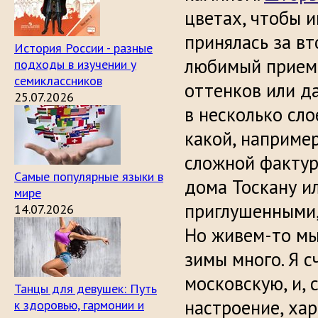
цветах, чтобы и
принялась за вт
История России - разные
любимый прием 
подходы в изучении у
семиклассников
оттенков или д
25.07.2026
в несколько сло
какой, например
сложной фактуро
Самые популярные языки в
дома Тоскану и
мире
приглушенными,
14.07.2026
Но живем-то мы 
зимы много. Я с
московскую, и, 
Танцы для девушек: Путь
настроение, ха
к здоровью, гармонии и