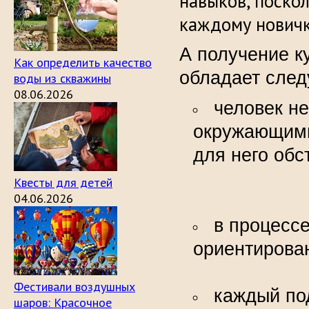
навыков, поско
каждому новичк
А получение к
Как определить качество
обладает сле
воды из скважины
08.06.2026
человек н
окружающими
для 
Квесты для детей
04.06.2026
в процесс
ориентир
Фестивали воздушных
каждый по
шаров: Красочное