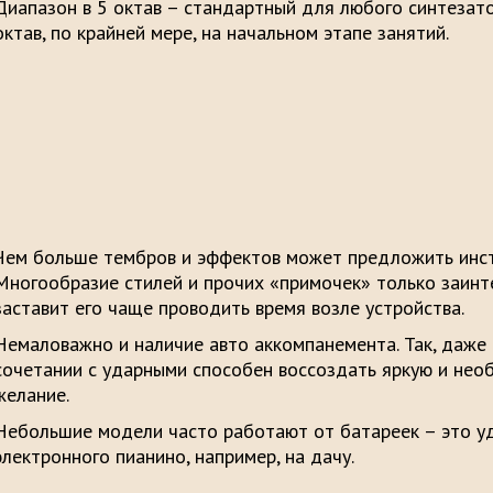
Диапазон в 5 октав – стандартный для любого синтезато
октав, по крайней мере, на начальном этапе занятий.
Чем больше тембров и эффектов может предложить инст
Многообразие стилей и прочих «примочек» только заинте
заставит его чаще проводить время возле устройства.
Немаловажно и наличие авто аккомпанемента. Так, даже
сочетании с ударными способен воссоздать яркую и не
желание.
Небольшие модели часто работают от батареек – это у
электронного пианино, например, на дачу.