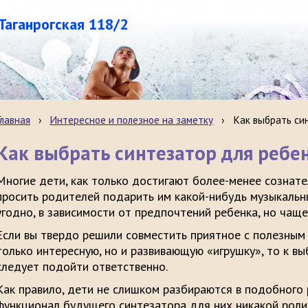
.Таганрогская 118/2
Главная
›
Интересное и полезное на заметку
›
Как выбрать си
Как выбрать синтезатор для ребе
Многие дети, как только достигают более-менее сознате
просить родителей подарить им какой-нибудь музыкальн
угодно, в зависимости от предпочтений ребенка, но чаще
Если вы твердо решили совместить приятное с полезным 
только интересную, но и развивающую «игрушку», то к в
следует подойти ответственно.
Как правило, дети не слишком разбираются в подобного 
функционал будущего синтезатора для них никакой роли н