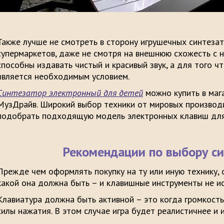
Также лучше не смотреть в сторону игрушечных синтезат
супермаркетов, даже не смотря на внешнюю схожесть с 
способны издавать чистый и красивый звук, а для того ч
является необходимым условием.
Синтезатор электронный для детей
можно купить в маг
МузДрайв. Широкий выбор техники от мировых производ
подобрать подходящую модель электронных клавиш для 
Рекомендации по выбору си
Прежде чем оформлять покупку на ту или иную технику,
какой она должна быть – и клавишные инструменты не и
Клавиатура должна быть активной – это когда громкость
силы нажатия. В этом случае игра будет реалистичнее и 