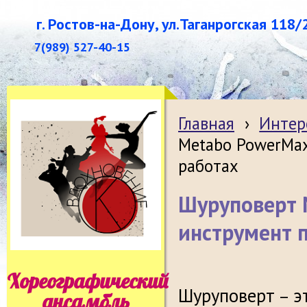
г. Ростов-на-Дону, ул.Таганрогская 118/
7(989) 527-40-15
Главная
›
Интер
Metabo PowerMax
работах
Шуруповерт 
инструмент 
Хореографический
Шуруповерт
э
–
ансамбль