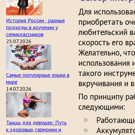
Для использован
приобретать оч
История России - разные
подходы в изучении у
любительский в
семиклассников
скорость его вр
25.07.2026
Желательно, чт
использования 
такого инструм
Самые популярные языки в
вкручивания и в
мире
14.07.2026
По принципу ра
следующими:
Работающи
Танцы для девушек: Путь
Аккумулят
к здоровью, гармонии и