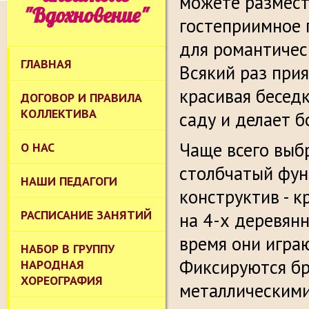
можете размест
"Вдохновение"
гостеприимное 
для романтическ
ГЛАВНАЯ
Всякий раз прия
красивая бесед
ДОГОВОР И ПРАВИЛА
КОЛЛЕКТИВА
саду и делает б
Чаще всего выбр
О НАС
столбчатый фун
НАШИ ПЕДАГОГИ
конструктив - 
РАСПИСАНИЕ ЗАНЯТИЙ
на 4-х деревян
время они играю
НАБОР В ГРУППУ
Фиксируются бр
НАРОДНАЯ
ХОРЕОГРАФИЯ
металлическими