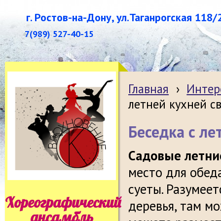
г. Ростов-на-Дону, ул.Таганрогская 118/
7(989) 527-40-15
Главная
›
Интер
летней кухней с
Беседка с ле
Садовые летни
место для обеда
суеты. Разумеет
Хореографический
деревья, там мо
ансамбль