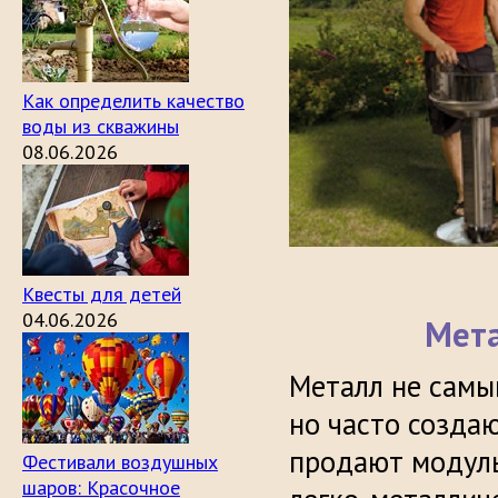
Как определить качество
воды из скважины
08.06.2026
Квесты для детей
04.06.2026
Мета
Металл не самы
но часто созда
продают модуль
Фестивали воздушных
шаров: Красочное