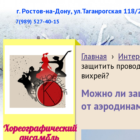
г. Ростов-на-Дону, ул.Таганрогская 118/
7(989) 527-40-15
Главная
›
Интер
защитить прово
вихрей?
Можно ли за
от аэродина
Хореографический
ансамбль