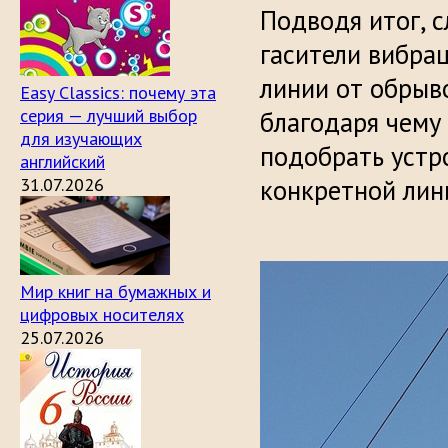
Подводя итог, с
гасители вибра
линии от обрыв
Easy Classics: почему эта
серия — лучший выбор
благодаря чему
для изучающих
подобрать устр
английский
31.07.2026
конкретной лин
Мир книг на бумажных и
цифровых носителях
25.07.2026