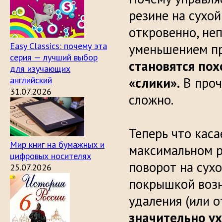
резине на сухо
откровенно, неп
Easy Classics: почему эта
уменьшением пр
серия — лучший выбор
становятся по
для изучающих
английский
«слики».
В проч
31.07.2026
сложно.
Теперь что каса
Мир книг на бумажных и
максимальном р
цифровых носителях
поворот на сух
25.07.2026
покрышкой возн
удаления (или о
значительно у