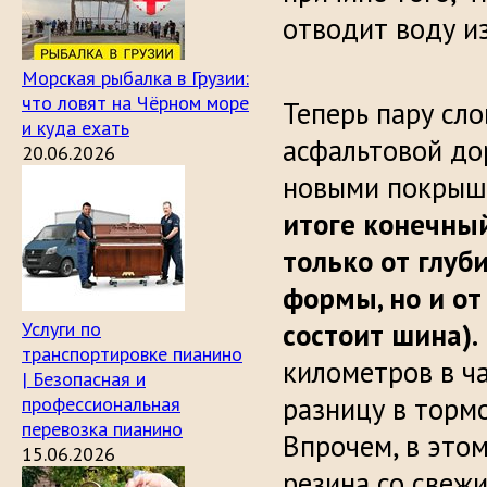
отводит воду из
Морская рыбалка в Грузии:
что ловят на Чёрном море
Теперь пару сл
и куда ехать
асфальтовой до
20.06.2026
новыми покрышк
итоге конечный
только от глуб
формы, но и от
Услуги по
состоит шина).
транспортировке пианино
километров в 
| Безопасная и
разницу в торм
профессиональная
перевозка пианино
Впрочем, в этом
15.06.2026
резина со свеж