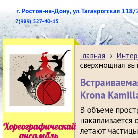
г. Ростов-на-Дону, ул.Таганрогская 118/
7(989) 527-40-15
Главная
›
Интер
сверхмощная выт
Встраиваема
Krona Kamill
В объеме прост
накапливается о
Хореографический
летают частицы 
ансамбль