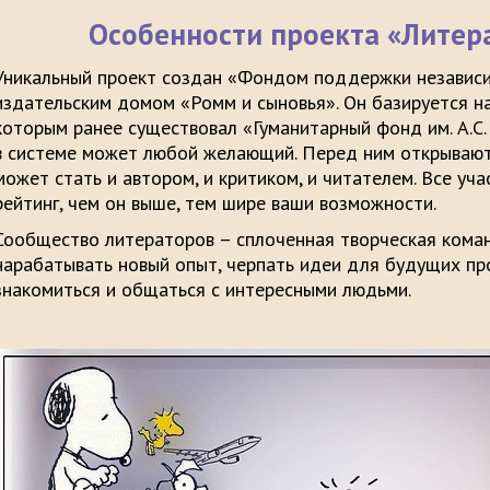
Особенности проекта «Литер
Уникальный проект создан «Фондом поддержки независи
издательским домом «Ромм и сыновья». Он базируется на
которым ранее существовал «Гуманитарный фонд им. А.С.
в системе может любой желающий. Перед ним открывают
может стать и автором, и критиком, и читателем. Все уч
рейтинг, чем он выше, тем шире ваши возможности.
Сообщество литераторов – сплоченная творческая кома
нарабатывать новый опыт, черпать идеи для будущих про
знакомиться и общаться с интересными людьми.