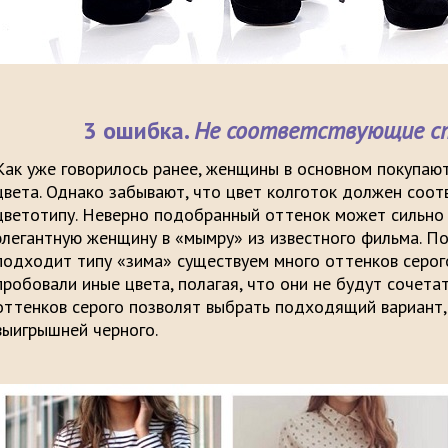
3 ошибка.
Не соответствующие ст
Как уже говорилось ранее, женщины в основном покупают
цвета. Однако забывают, что цвет колготок должен соот
цветотипу. Неверно подобранный оттенок может сильно 
элегантную женщину в «мымру» из известного фильма. П
подходит типу «зима» существуем много оттенков серого
пробовали иные цвета, полагая, что они не будут сочета
оттенков серого позволят выбрать подходящий вариант,
выигрышней черного.