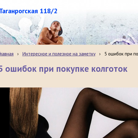
.Таганрогская 118/2
Главная
›
Интересное и полезное на заметку
›
5 ошибок при по
5 ошибок при покупке колготок