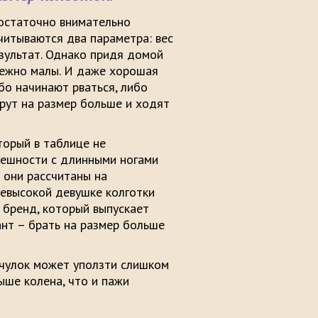
Достаточно внимательно
учитываются два параметра: вес
езультат. Однако придя домой
адежно малы. И даже хорошая
бо начинают рваться, либо
рут на размер больше и ходят
торый в таблице не
нешности с длинными ногами
 они рассчитаны на
невысокой девушке колготки
 бренд, который выпускает
ант – брать на размер больше
 чулок может уползти слишком
ыше колена, что и пажи