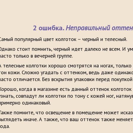
2 ошибка.
Неправильный оттено
Самый популярный цвет колготок – черный и телесный.
Однако стоит помнить, черный идет далеко не всем. И уме
часто только в вечерней группе.
А телесные колготки хорошо смотрятся на ногах, только
тон кожи. Сложно угадать с оттенком, ведь даже одинак
часто отличается. Без вскрытия упаковки перед покупкой
Хорошо, когда в магазине есть данный оттенок колготок
узнать, совпадут ли колготки по тону с кожей ног, натянув
примерно одинаковый.
Также помните, что освещение в помещение может искази
выглядеть иначе. А также, что ваш оттенок также меняет
года.