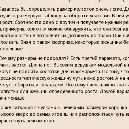
Казалось бы, определить размер колготок очень легко. 
изучить размерную таблицу на обороте упаковки. В ней 
и рост. Соотносите одно с другим и получаете нужный р
и, примерив, колготки можно обнаружить, что они безн
эластичность не позволяет их дотянуть до талии. Они ли
сползать. Зная о таком сюрпризе, некоторые женщины бе
довольные.
Почему размеры не подходят? Есть третий параметр, ко
учитывается. Длина ног. Высоким девушкам модельной в
могут не подойти колготки для массмаркета. Потому что
среднестатистическую женщину чуть ниже ростом. А на 
могут собираться складками. Поэтому очень важно знать
колготки для женщин определенного роста. Другой вари
или меньше.
Та же ситуация с чулками. С неверным размером коронка
высоко вверх до самых ягодиц или расположиться чуть в
пристегнуть невозможно.