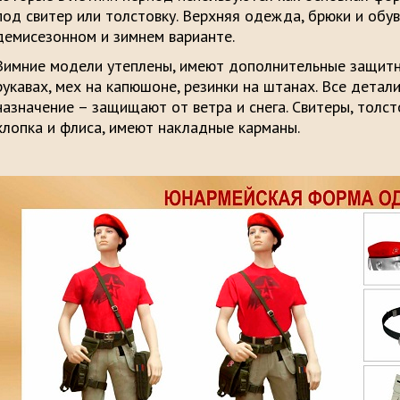
под свитер или толстовку. Верхняя одежда, брюки и обу
демисезонном и зимнем варианте.
Зимние модели утеплены, имеют дополнительные защит
рукавах, мех на капюшоне, резинки на штанах. Все дета
назначение – защищают от ветра и снега. Свитеры, толс
хлопка и флиса, имеют накладные карманы.