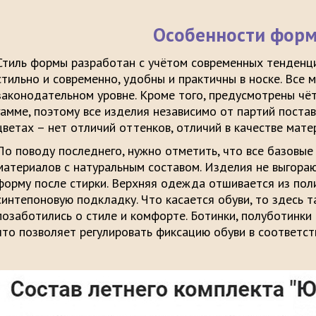
Особенности фор
Стиль формы разработан с учётом современных тенденци
стильно и современно, удобны и практичны в носке. Все
законодательном уровне. Кроме того, предусмотрены чё
гамме, поэтому все изделия независимо от партий поста
цветах – нет отличий оттенков, отличий в качестве мате
По поводу последнего, нужно отметить, что все базовы
материалов с натуральным составом. Изделия не выгораю
форму после стирки. Верхняя одежда отшивается из пол
синтепоновую подкладку. Что касается обуви, то здесь 
позаботились о стиле и комфорте. Ботинки, полуботинки 
что позволяет регулировать фиксацию обуви в соответст