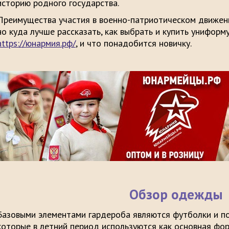
историю родного государства.
Преимущества участия в военно-патриотическом движен
но куда лучше рассказать, как выбрать и купить унифор
https://юнармия.рф/
, и что понадобится новичку.
Обзор одежды
Базовыми элементами гардероба являются футболки и по
которые в летний период используются как основная фо