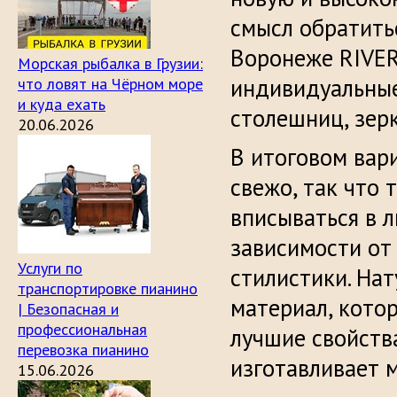
смысл обратить
Воронеже RIVE
Морская рыбалка в Грузии:
индивидуальные 
что ловят на Чёрном море
и куда ехать
столешниц, зерк
20.06.2026
В итоговом вар
свежо, так что
вписываться в 
зависимости от
Услуги по
стилистики. Нат
транспортировке пианино
материал, кото
| Безопасная и
профессиональная
лучшие свойства
перевозка пианино
изготавливает 
15.06.2026