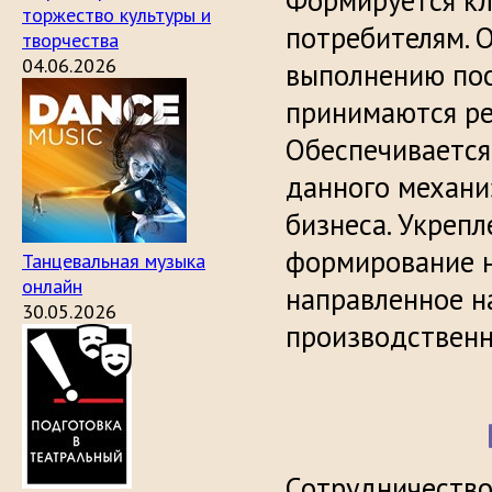
Формируется кл
торжество культуры и
потребителям. 
творчества
04.06.2026
выполнению пос
принимаются р
Обеспечивается
данного механи
бизнеса. Укрепл
формирование н
Танцевальная музыка
онлайн
направленное н
30.05.2026
производственн
Сотрудничество