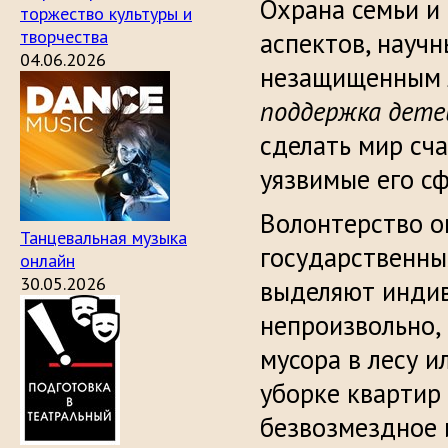
Охрана семьи и
торжество культуры и
творчества
аспектов, научн
04.06.2026
незащищенным л
поддержка дете
сделать мир сч
уязвимые его с
Волонтерство о
Танцевальная музыка
государственны
онлайн
30.05.2026
выделяют индив
непроизвольно, 
мусора в лесу 
уборке квартир 
безвозмездное 