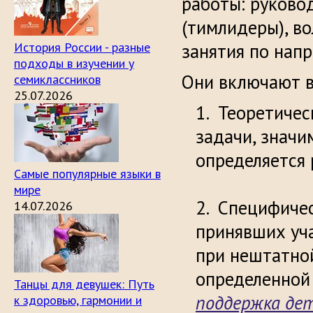
работы: руково
(тимлидеры), в
История России - разные
занятия по нап
подходы в изучении у
Они включают в
семиклассников
25.07.2026
Теоретическ
задачи, значи
определ
Самые популярные языки в
мире
Специфическ
14.07.2026
принявших уч
при нештатной
определенной 
Танцы для девушек: Путь
поддержка де
к здоровью, гармонии и