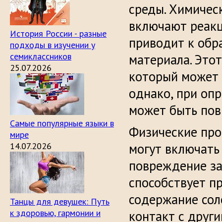
среды. Химичес
включают реакц
История России - разные
приводит к обр
подходы в изучении у
семиклассников
материала. Это
25.07.2026
который может 
однако, при оп
может быть пов
Самые популярные языки в
Физические про
мире
14.07.2026
могут включать
повреждение за
способствует п
содержание сол
Танцы для девушек: Путь
к здоровью, гармонии и
контакт с друг