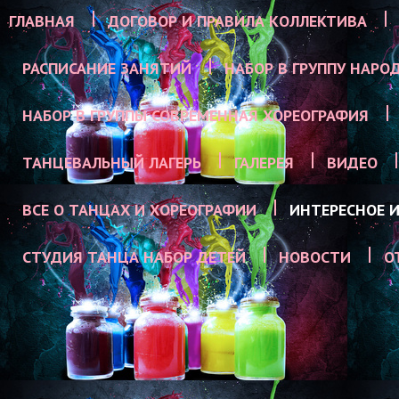
ГЛАВНАЯ
ДОГОВОР И ПРАВИЛА КОЛЛЕКТИВА
РАСПИСАНИЕ ЗАНЯТИЙ
НАБОР В ГРУППУ НАРО
НАБОР В ГРУППЫ СОВРЕМЕННАЯ ХОРЕОГРАФИЯ
ТАНЦЕВАЛЬНЫЙ ЛАГЕРЬ
ГАЛЕРЕЯ
ВИДЕО
ВСЕ О ТАНЦАХ И ХОРЕОГРАФИИ
ИНТЕРЕСНОЕ И
СТУДИЯ ТАНЦА НАБОР ДЕТЕЙ
НОВОСТИ
О