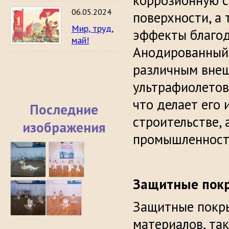
коррозионную с
06.05.2024
поверхности, а
Мир, труд,
эффекты благод
май!
Анодированный 
различным внеш
ультрафиолетов
что делает его
Последние
строительстве,
изображения
промышленност
Защитные пок
Защитные покры
материалов, так