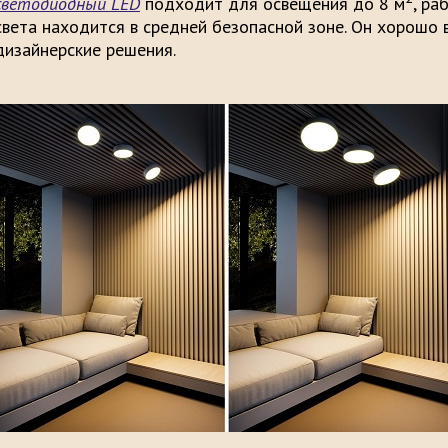
светодиодный LED
подходит для освещения до 8 м
, ра
света находится в средней безопасной зоне. Он хорошо 
дизайнерские решения.