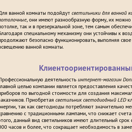
Для ванной комнаты подойдут
светильники для ванной
потолочные
, они имеют разнообразную форму, их можно 
потолке, так и в презеркальной зоне, тем самым обеспеч
Благодаря специальному механизму они устойчивы к возд
продолжают безопасно функционировать, выполняя свое
освещению ванной комнаты.
Клиентоориентированны
Профессиональную деятельность
интернет-магазин DonP
главной целью компании является предоставления качес
приборов по выгодной стоимости для создания максима
заказчиков. Приобретая
светильник светодиодный LED
к
энергии, так как светодиоды потребляют значительно ме
сравнению с традиционными лампами, что снижает счета
этого, данный вид светильников имеют длительный срок
000 часов и более, что сокращает необходимость в заме