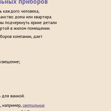
льных приборов
ь каждого человека,
нство дома или квартира.
ы подчеркнуть яркие детали
ертой в жилом помещении.
боров компании, дает
а стене;
чив хорошее освещение;
 потолке;
ый светильник;
 для ванной.
, например,
светильник