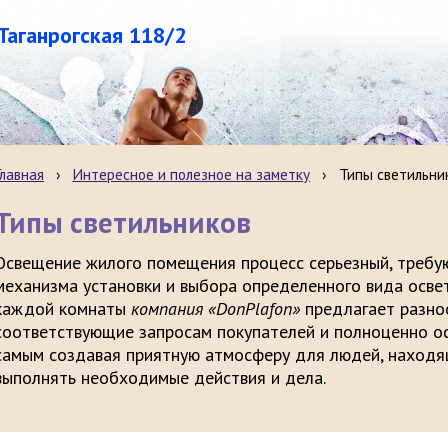
.Таганрогская 118/2
Главная
›
Интересное и полезное на заметку
›
Типы светильни
Типы светильников
Освещение жилого помещения процесс серьезный, требу
механизма установки и выбора определенного вида осве
каждой комнаты
компания «DonPlafon»
предлагает разн
соответствующие запросам покупателей и полноценно о
самым создавая приятную атмосферу для людей, находящ
выполнять необходимые действия и дела.