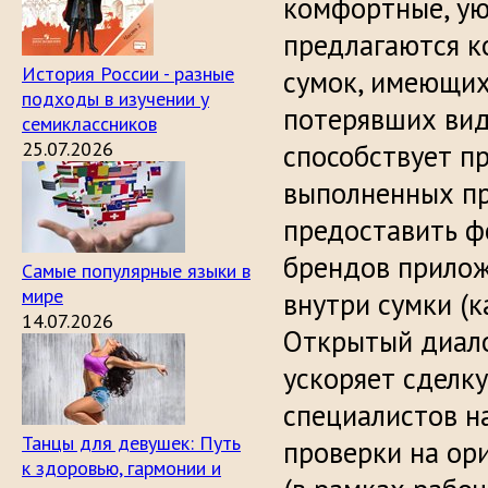
комфортные, ую
предлагаются к
История России - разные
сумок, имеющих
подходы в изучении у
потерявших вид
семиклассников
25.07.2026
способствует п
выполненных пр
предоставить ф
брендов прилож
Самые популярные языки в
мире
внутри сумки (к
14.07.2026
Открытый диало
ускоряет сделк
специалистов н
Танцы для девушек: Путь
проверки на ор
к здоровью, гармонии и