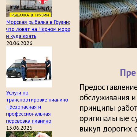
Морская рыбалка в Грузии:
что ловят на Чёрном море
и куда ехать
20.06.2026
Пре
Предоставление
Услуги по
обслуживания и
транспортировке пианино
принципы работ
| Безопасная и
профессиональная
оригинальные су
перевозка пианино
выкуп дорогих 
15.06.2026