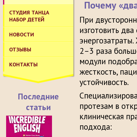
Почему «два
СТУДИЯ ТАНЦА
При двусторонн
НАБОР ДЕТЕЙ
изготовить два
НОВОСТИ
энергозатраты. 
2–3 раза больше
ОТЗЫВЫ
модули подобра
КОНТАКТЫ
жесткость, пац
устойчивость.
Специализирова
Последние
протезам в отк
статьи
клиническая пр
подхода: