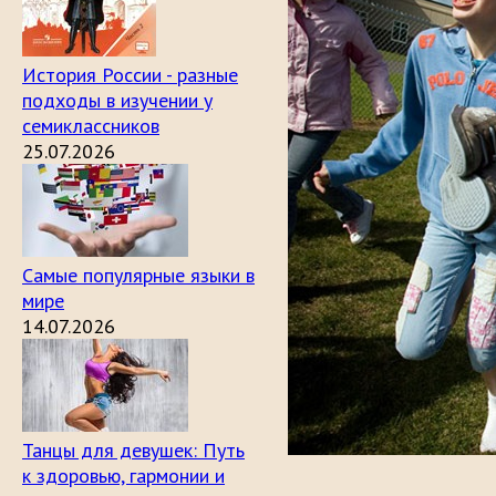
История России - разные
подходы в изучении у
семиклассников
25.07.2026
Самые популярные языки в
мире
14.07.2026
Танцы для девушек: Путь
к здоровью, гармонии и