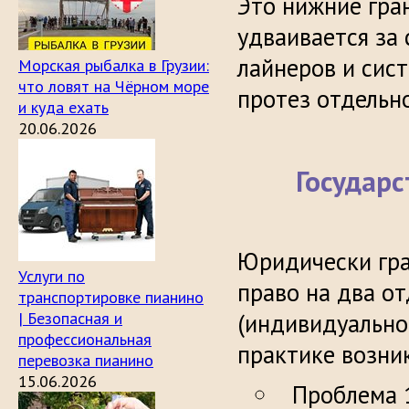
Это нижние гра
удваивается за
лайнеров и сис
Морская рыбалка в Грузии:
что ловят на Чёрном море
протез отдельно
и куда ехать
20.06.2026
Государс
Юридически гра
Услуги по
право на два о
транспортировке пианино
| Безопасная и
(индивидуально
профессиональная
практике возник
перевозка пианино
15.06.2026
Проблема 1