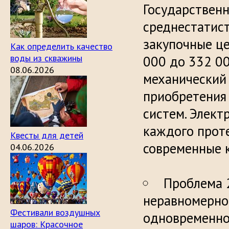
Государствен
среднестатис
закупочные це
Как определить качество
воды из скважины
000 до 332 00
08.06.2026
механический 
приобретения
систем. Элект
каждого проте
Квесты для детей
современны
04.06.2026
Проблема 
неравномерно
Фестивали воздушных
одновременно
шаров: Красочное