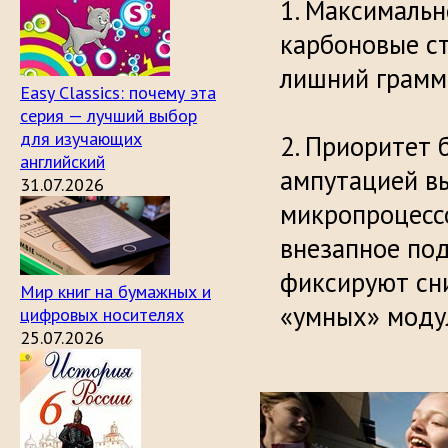
Максимально
карбоновые с
лишний 
Easy Classics: почему эта
серия — лучший выбор
для изучающих
Приоритет б
английский
ампутацией в
31.07.2026
микропроцесс
внезапное под
фиксируют сн
Мир книг на бумажных и
«умных» моду
цифровых носителях
25.07.2026