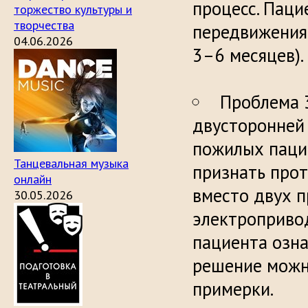
процесс. Паци
торжество культуры и
творчества
передвижения 
04.06.2026
3–6
Проблема 3
двусторонней 
пожилых паци
Танцевальная музыка
признать про
онлайн
вместо двух п
30.05.2026
электропривод
пациента озна
решение можн
примерки.