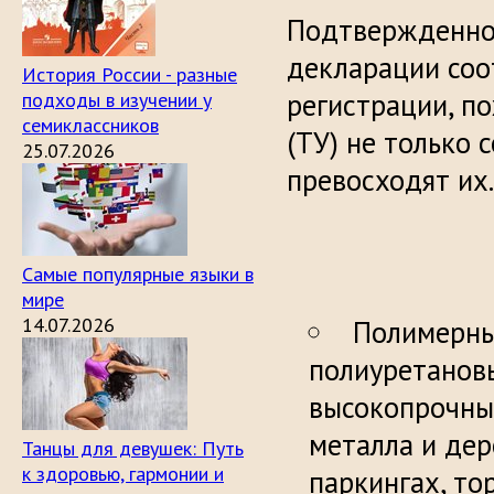
Подтвержденное
декларации соо
История России - разные
регистрации, п
подходы в изучении у
семиклассников
(ТУ) не только 
25.07.2026
превосходят их.
Самые популярные языки в
мире
14.07.2026
Полимерны
полиуретановы
высокопрочны
металла и дер
Танцы для девушек: Путь
к здоровью, гармонии и
паркингах, то