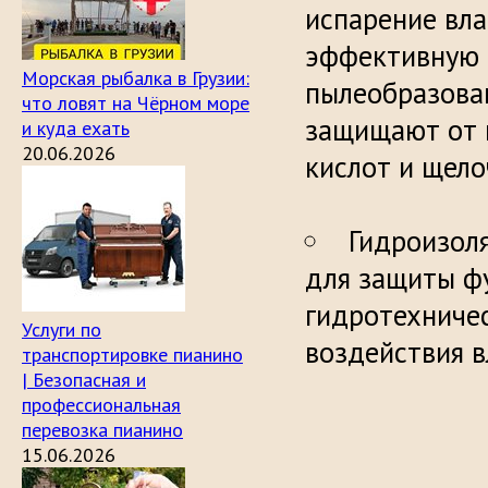
испарение вла
эффективную 
Морская рыбалка в Грузии:
пылеобразова
что ловят на Чёрном море
защищают от 
и куда ехать
20.06.2026
кисл
Гидроизол
для защиты фу
гидротехниче
Услуги по
воздействия в
транспортировке пианино
| Безопасная и
профессиональная
перевозка пианино
15.06.2026