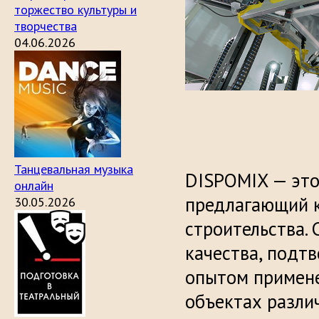
торжество культуры и
творчества
04.06.2026
Танцевальная музыка
DISPOMIX — это
онлайн
предлагающий 
30.05.2026
строительства.
качества, подт
опытом примене
объектах разли