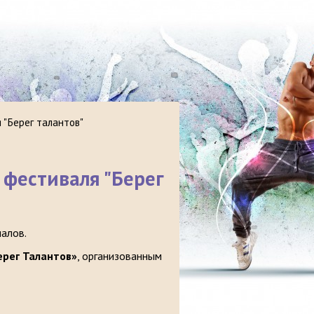
"Берег талантов"
фестиваля "Берег
алов.
ерег Талантов»
, организованным