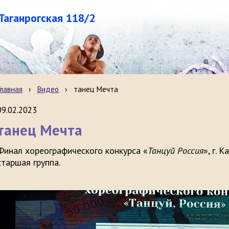
.Таганрогская 118/2
Главная
›
Видео
›
танец Мечта
09.02.2023
танец Мечта
Финал хореографического конкурса «
Танцуй Россия
», г. 
старшая группа.