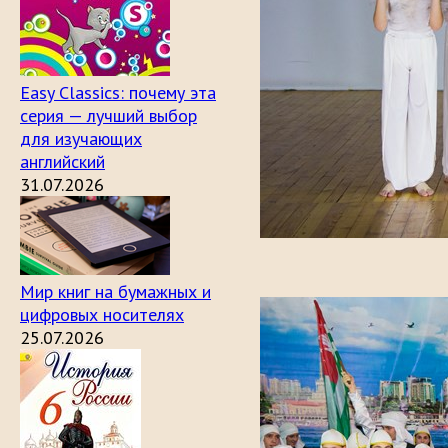
Easy Classics: почему эта
серия — лучший выбор
для изучающих
английский
31.07.2026
Мир книг на бумажных и
цифровых носителях
25.07.2026