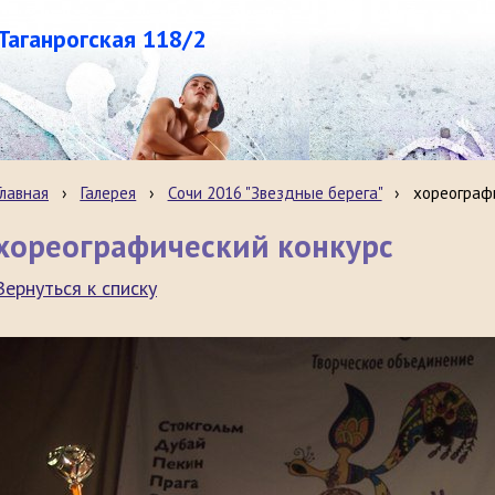
.Таганрогская 118/2
Главная
›
Галерея
›
Сочи 2016 "Звездные берега"
›
хореограф
хореографический конкурс
Вернуться к списку