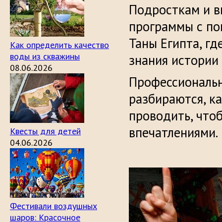
Подросткам и в
программы с по
Таны Египта, гд
Как определить качество
воды из скважины
знания истории 
08.06.2026
Профессиональн
разбираются, ка
проводить, что
впечатлениями.
Квесты для детей
04.06.2026
Фестивали воздушных
шаров: Красочное