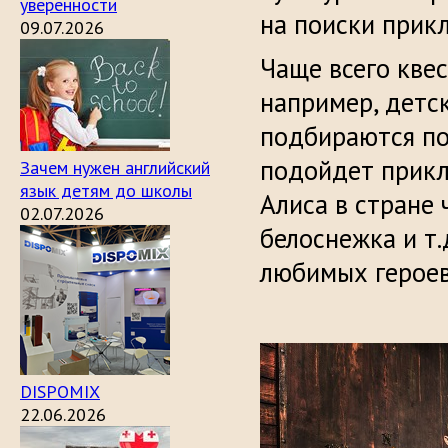
уверенности
на поиски прик
09.07.2026
Чаще всего квес
например, детс
подбираются по
подойдет прикл
Зачем нужен английский
язык детям до школы
Алиса в стране 
02.07.2026
белоснежка и т.
любимых героев
DISPOMIX
22.06.2026