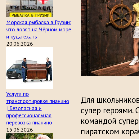
Морская рыбалка в Грузии:
что ловят на Чёрном море
и куда ехать
20.06.2026
Услуги по
Для школьников
транспортировке пианино
| Безопасная и
супер героями. 
профессиональная
командой супер
перевозка пианино
15.06.2026
пиратском кораб