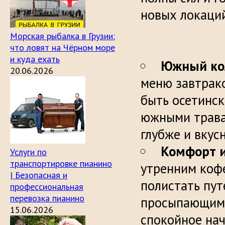
новых л
Морская рыбалка в Грузии:
что ловят на Чёрном море
и куда ехать
Южный ко
20.06.2026
меню завтрако
быть осетинск
южными трава
глуб
Комфорт и
Услуги по
транспортировке пианино
утренним коф
| Безопасная и
полистать пут
профессиональная
перевозка пианино
просыпающимс
15.06.2026
спокойное нач