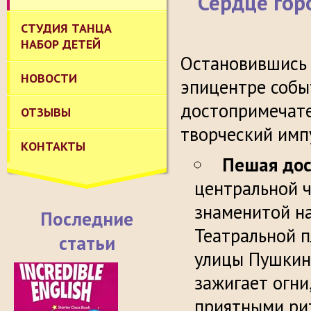
Сердце гор
СТУДИЯ ТАНЦА
НАБОР ДЕТЕЙ
Остановившис
НОВОСТИ
эпицентре собы
достопримечате
ОТЗЫВЫ
творческий имп
КОНТАКТЫ
Пешая дос
центральной ч
знаменитой на
Последние
Театральной п
статьи
улицы Пушкинс
зажигает огни
приятными