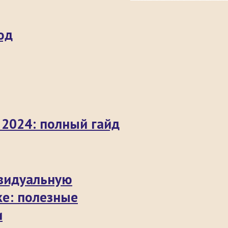
од
 2024: полный гайд
ивидуальную
ке: полезные
и