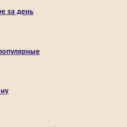
е за день
 популярные
ону