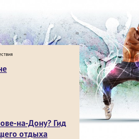
ествия
не
тове-на-Дону? Гид
щего отдыха