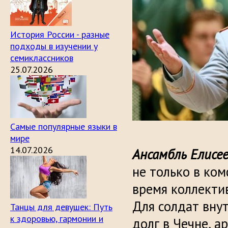
История России - разные
подходы в изучении у
семиклассников
25.07.2026
Самые популярные языки в
мире
14.07.2026
Ансамбль Елисе
не только в ко
время коллекти
Для солдат вну
Танцы для девушек: Путь
к здоровью, гармонии и
долг в Чечне, а