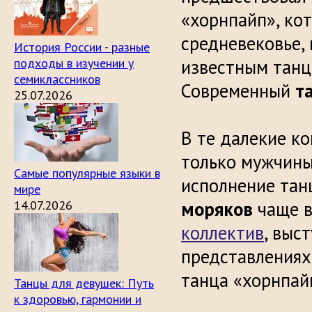
«хорнпайп», ко
средневековье, 
История России - разные
подходы в изучении у
известным танц
семиклассников
Современный
т
25.07.2026
В те далекие к
только мужчины
Самые популярные языки в
исполнение тан
мире
14.07.2026
моряков
чаще в
коллектив
, выс
представлениях
танца «хорнпай
Танцы для девушек: Путь
к здоровью, гармонии и