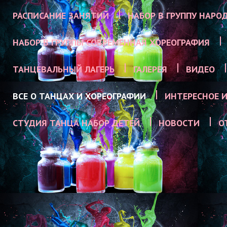
РАСПИСАНИЕ ЗАНЯТИЙ
НАБОР В ГРУППУ НАРО
НАБОР В ГРУППЫ СОВРЕМЕННАЯ ХОРЕОГРАФИЯ
ТАНЦЕВАЛЬНЫЙ ЛАГЕРЬ
ГАЛЕРЕЯ
ВИДЕО
ВСЕ О ТАНЦАХ И ХОРЕОГРАФИИ
ИНТЕРЕСНОЕ И
СТУДИЯ ТАНЦА НАБОР ДЕТЕЙ
НОВОСТИ
О