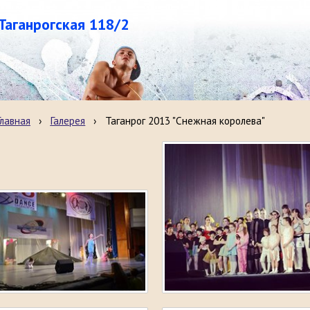
.Таганрогская 118/2
Главная
›
Галерея
›
Таганрог 2013 "Снежная королева"