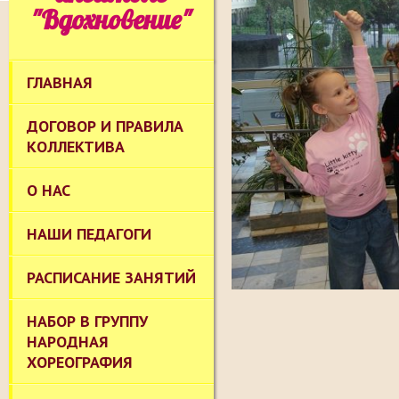
"Вдохновение"
ГЛАВНАЯ
ДОГОВОР И ПРАВИЛА
КОЛЛЕКТИВА
О НАС
НАШИ ПЕДАГОГИ
РАСПИСАНИЕ ЗАНЯТИЙ
НАБОР В ГРУППУ
НАРОДНАЯ
ХОРЕОГРАФИЯ