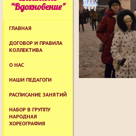
"Вдохновение"
ГЛАВНАЯ
ДОГОВОР И ПРАВИЛА
КОЛЛЕКТИВА
О НАС
НАШИ ПЕДАГОГИ
РАСПИСАНИЕ ЗАНЯТИЙ
НАБОР В ГРУППУ
НАРОДНАЯ
ХОРЕОГРАФИЯ