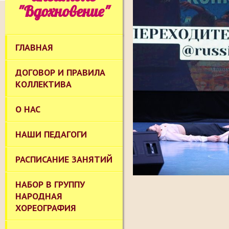
"Вдохновение"
ГЛАВНАЯ
ДОГОВОР И ПРАВИЛА
КОЛЛЕКТИВА
О НАС
НАШИ ПЕДАГОГИ
РАСПИСАНИЕ ЗАНЯТИЙ
НАБОР В ГРУППУ
НАРОДНАЯ
ХОРЕОГРАФИЯ