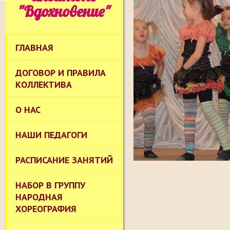
"Вдохновение"
ГЛАВНАЯ
ДОГОВОР И ПРАВИЛА
КОЛЛЕКТИВА
О НАС
НАШИ ПЕДАГОГИ
РАСПИСАНИЕ ЗАНЯТИЙ
НАБОР В ГРУППУ
НАРОДНАЯ
ХОРЕОГРАФИЯ