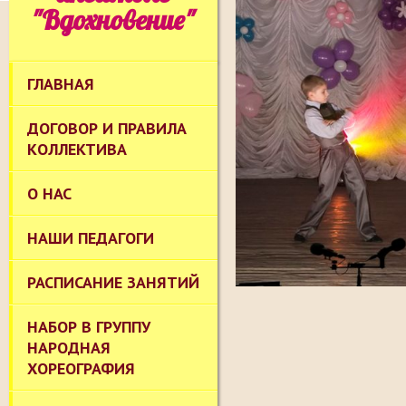
"Вдохновение"
ГЛАВНАЯ
ДОГОВОР И ПРАВИЛА
КОЛЛЕКТИВА
О НАС
НАШИ ПЕДАГОГИ
РАСПИСАНИЕ ЗАНЯТИЙ
НАБОР В ГРУППУ
НАРОДНАЯ
ХОРЕОГРАФИЯ