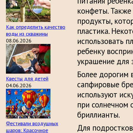
питания ребенк
конфеты. Также
продукты, кото
Как определить качество
пластика. Неко
воды из скважины
использовать п
08.06.2026
ребенку воспри
украшение для з
Более дорогим 
Квесты для детей
сапфировые бре
04.06.2026
используют иск
при солнечном 
бриллианты.
Фестивали воздушных
Для подростков
шаров: Красочное