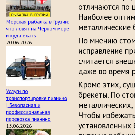
отличаются по ц
Наиболее оптим
Морская рыбалка в Грузии:
металлические 
что ловят на Чёрном море
и куда ехать
По мнению стом
20.06.2026
исправление пр
считается внешн
даже во время р
Кроме этих, су
Услуги по
брекеты. По ст
транспортировке пианино
металлических,
| Безопасная и
профессиональная
Чтобы избежать
перевозка пианино
установленных 
15.06.2026