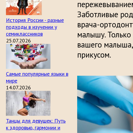
пережевыванием
Заботливые род
История России - разные
врача-ортодонт
подходы в изучении у
малышу. Только
семиклассников
25.07.2026
вашего малыша,
прикусом.
Самые популярные языки в
мире
14.07.2026
Танцы для девушек: Путь
к здоровью, гармонии и