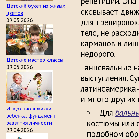
репетиции. Она 
Детский букет из живых
сковывает движ
цветов
09.05.2026
для тренировок,
тело, не расход
карманов и лиш
недорого.
Детские мастер классы
Танцевальные н
09.05.2026
выступления. С
латиноамерикан
и много других
Искусство в жизни
Для
бальн
ребёнка: фундамент
костюмы или 
развития личности
29.04.2026
подобном обр