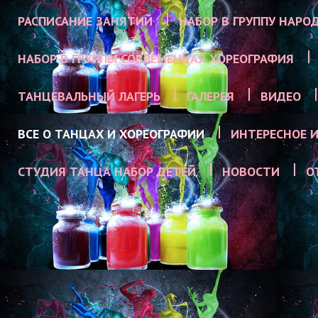
РАСПИСАНИЕ ЗАНЯТИЙ
НАБОР В ГРУППУ НАРО
НАБОР В ГРУППЫ СОВРЕМЕННАЯ ХОРЕОГРАФИЯ
ТАНЦЕВАЛЬНЫЙ ЛАГЕРЬ
ГАЛЕРЕЯ
ВИДЕО
ВСЕ О ТАНЦАХ И ХОРЕОГРАФИИ
ИНТЕРЕСНОЕ И
СТУДИЯ ТАНЦА НАБОР ДЕТЕЙ
НОВОСТИ
О