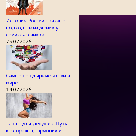
История России - разные
подходы в изучении у
семиклассников
25.07.2026
Самые популярные языки в
мире
14.07.2026
Танцы для девушек: Путь
к здоровью, гармонии и