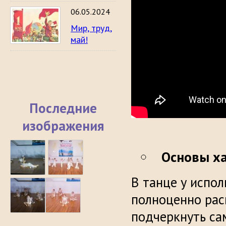
06.05.2024
Мир, труд,
май!
Последние
изображения
Основы ха
В танце у испо
полноценно рас
подчеркнуть са