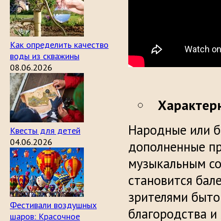
Как определить качество
воды из скважины
08.06.2026
Характерн
Народные или б
Квесты для детей
04.06.2026
дополненные п
музыкальным со
становится бал
зрителями быто
Фестивали воздушных
благородства и
шаров: Красочное