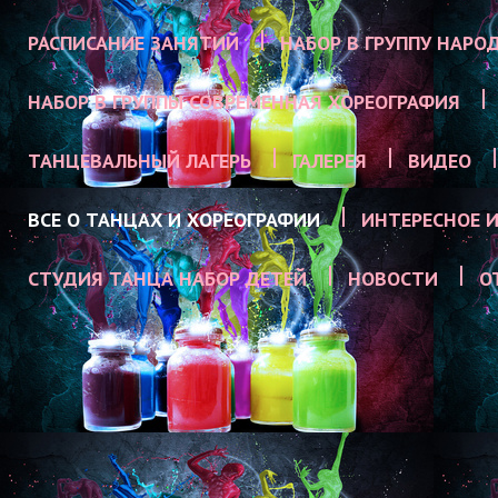
РАСПИСАНИЕ ЗАНЯТИЙ
НАБОР В ГРУППУ НАРО
НАБОР В ГРУППЫ СОВРЕМЕННАЯ ХОРЕОГРАФИЯ
ТАНЦЕВАЛЬНЫЙ ЛАГЕРЬ
ГАЛЕРЕЯ
ВИДЕО
ВСЕ О ТАНЦАХ И ХОРЕОГРАФИИ
ИНТЕРЕСНОЕ И
СТУДИЯ ТАНЦА НАБОР ДЕТЕЙ
НОВОСТИ
О