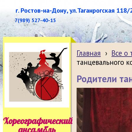
г. Ростов-на-Дону, ул.Таганрогская 118/
7(989) 527-40-15
Главная
›
Все о
танцевального к
Родители та
Хореографический
ансамбль