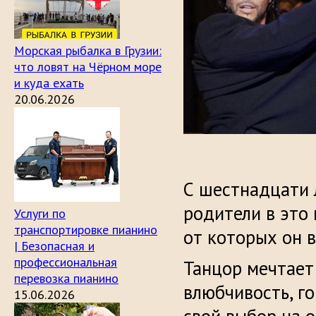
Морская рыбалка в Грузии:
что ловят на Чёрном море
и куда ехать
20.06.2026
С шестнадцати л
родители в это 
Услуги по
транспортировке пианино
от которых он в
| Безопасная и
профессиональная
Танцор мечтает 
перевозка пианино
влюбчивость, г
15.06.2026