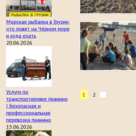
Морская рыбалка в Грузии:
что ловят на Чёрном море
и куда ехать
20.06.2026
Услуги по
1
2
транспортировке пианино
| Безопасная и
профессиональная
перевозка пианино
15.06.2026