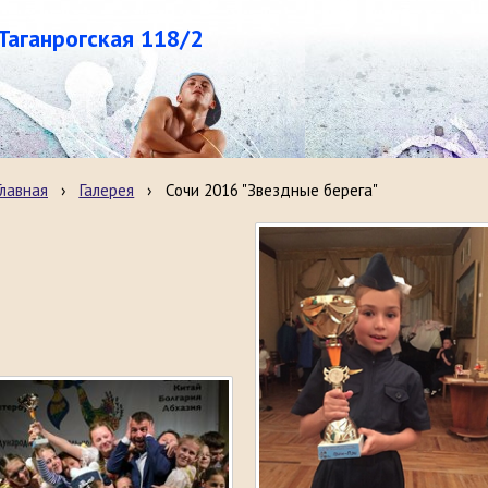
.Таганрогская 118/2
Главная
›
Галерея
›
Сочи 2016 "Звездные берега"