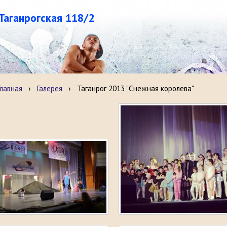
.Таганрогская 118/2
Главная
›
Галерея
›
Таганрог 2013 "Снежная королева"