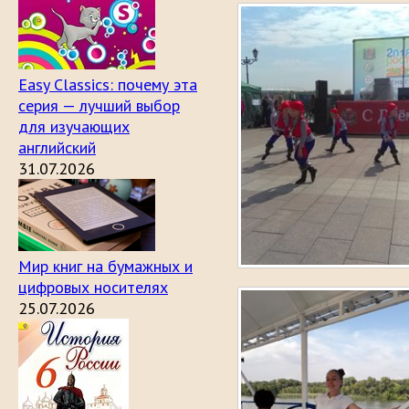
Easy Classics: почему эта
серия — лучший выбор
для изучающих
английский
31.07.2026
Мир книг на бумажных и
цифровых носителях
25.07.2026