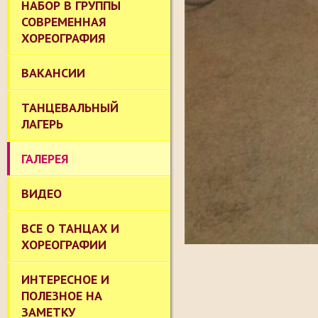
НАБОР В ГРУППЫ
СОВРЕМЕННАЯ
ХОРЕОГРАФИЯ
ВАКАНСИИ
ТАНЦЕВАЛЬНЫЙ
ЛАГЕРЬ
ГАЛЕРЕЯ
ВИДЕО
ВСЕ О ТАНЦАХ И
ХОРЕОГРАФИИ
ИНТЕРЕСНОЕ И
ПОЛЕЗНОЕ НА
ЗАМЕТКУ