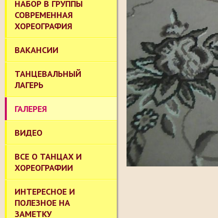
НАБОР В ГРУППЫ
СОВРЕМЕННАЯ
ХОРЕОГРАФИЯ
ВАКАНСИИ
ТАНЦЕВАЛЬНЫЙ
ЛАГЕРЬ
ГАЛЕРЕЯ
ВИДЕО
ВСЕ О ТАНЦАХ И
ХОРЕОГРАФИИ
ИНТЕРЕСНОЕ И
ПОЛЕЗНОЕ НА
ЗАМЕТКУ