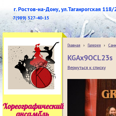
г. Ростов-на-Дону, ул.Таганрогская 118/
7(989) 527-40-15
Главная
›
Галерея
›
Санк
KGAx9OCL23s
Вернуться к списку
Хореографический
ансамбль