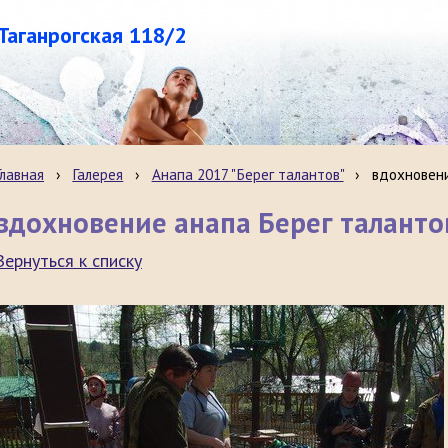
.Таганрогская 118/2
Главная
›
Галерея
›
Анапа 2017 "Берег талантов"
›
вдохновени
вдохновение анапа Берег талантов
Вернуться к списку