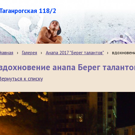
.Таганрогская 118/2
Главная
›
Галерея
›
Анапа 2017 "Берег талантов"
›
вдохновени
вдохновение анапа Берег талантов
Вернуться к списку