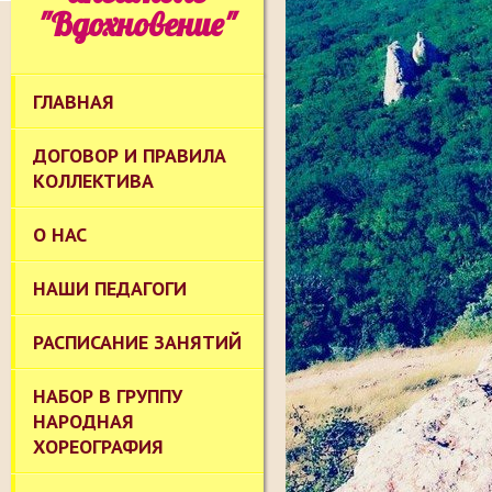
"Вдохновение"
ГЛАВНАЯ
ДОГОВОР И ПРАВИЛА
КОЛЛЕКТИВА
О НАС
НАШИ ПЕДАГОГИ
РАСПИСАНИЕ ЗАНЯТИЙ
НАБОР В ГРУППУ
НАРОДНАЯ
ХОРЕОГРАФИЯ