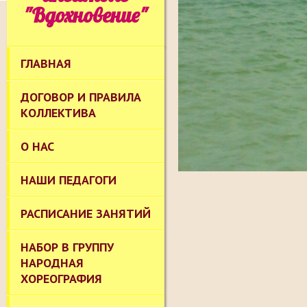
"Вдохновение"
ГЛАВНАЯ
ДОГОВОР И ПРАВИЛА
КОЛЛЕКТИВА
О НАС
НАШИ ПЕДАГОГИ
РАСПИСАНИЕ ЗАНЯТИЙ
НАБОР В ГРУППУ
НАРОДНАЯ
ХОРЕОГРАФИЯ